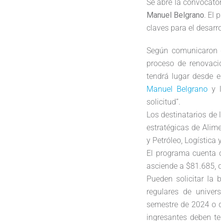
Se abre la convocato
Manuel Belgrano.
El 
claves para el desarro
Según comunicaron d
proceso de renovació
tendrá lugar desde e
Manuel Belgrano
y l
solicitud”.
Los destinatarios de 
estratégicas de Alim
y Petróleo, Logística 
El programa cuenta 
asciende a $81.685, 
Pueden solicitar la 
regulares de univer
semestre de 2024 o q
ingresantes deben te