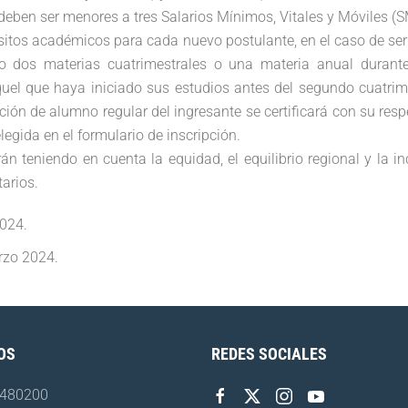
 deben ser menores a tres Salarios Mínimos, Vitales y Móviles (
isitos académicos para cada nuevo postulante, en el caso de se
 dos materias cuatrimestrales o una materia anual durant
el que haya iniciado sus estudios antes del segundo cuatrim
ición de alumno regular del ingresante se certificará con su resp
legida en el formulario de inscripción.
n teniendo en cuenta la equidad, el equilibrio regional y la i
tarios.
2024
.
rzo 2024
.
OS
REDES SOCIALES
4480200