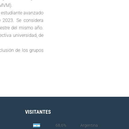
SMVM).
r estudiante avanzado
e 2023. Se considera
estre del mismo año.
ectiva universidad, de
nclusión de los grupos
VISITANTES
68,6%
Argentina