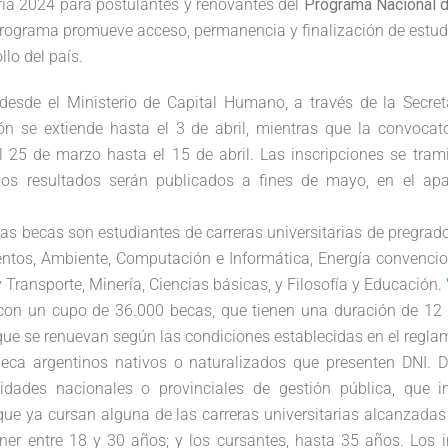
ria 2024 para postulantes y renovantes del
Programa Nacional d
programa promueve acceso, permanencia y finalización de estud
llo del país.
esde el Ministerio de Capital Humano, a través de la Secreta
n se extiende hasta el 3 de abril, mientras que la convocat
l 25 de marzo hasta el 15 de abril. Las inscripciones se tram
os resultados serán publicados a fines de mayo, en el ap
las becas son estudiantes de carreras universitarias de pregrad
entos, Ambiente, Computación e Informática, Energía convencion
y Transporte, Minería, Ciencias básicas, y Filosofía y Educación.
con un cupo de 36.000 becas, que tienen una duración de 1
que se renuevan según las condiciones establecidas en el regla
beca argentinos nativos o naturalizados que presenten DNI. 
sidades nacionales o provinciales de gestión pública, que i
ue ya cursan alguna de las carreras universitarias alcanzadas
ner entre 18 y 30 años; y los cursantes, hasta 35 años. Los 