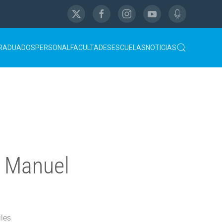
RADUADOS
PERSONAL
FACULTADES
ESCUELAS
NOTICIAS
s Manuel
iles