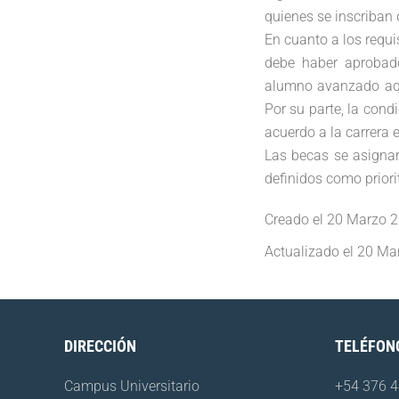
quienes se inscriban
En cuanto a los requ
debe haber aprobado
alumno avanzado aqu
Por su parte, la cond
acuerdo a la carrera e
Las becas se asignará
definidos como priori
Creado el
20 Marzo 
Actualizado el
20 Ma
DIRECCIÓN
TELÉFON
Campus Universitario
+54 376 