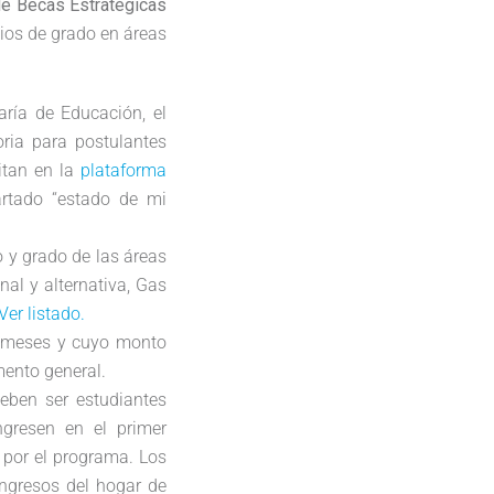
e Becas Estratégicas
ios de grado en áreas
ría de Educación, el
oria para postulantes
itan en la
plataforma
artado “estado de mi
o y grado de las áreas
al y alternativa, Gas
Ver listado.
2 meses y cuyo monto
mento general.
Deben ser estudiantes
ngresen en el primer
 por el programa. Los
ingresos del hogar de