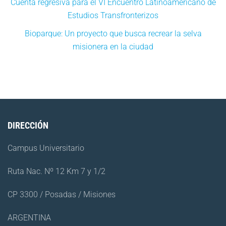
Cuenta regresiva para el VI Encuentro Latinoamericano de
Estudios Transfronterizos
Bioparque: Un proyecto que busca recrear la selva
misionera en la ciudad
DIRECCIÓN
Campus Universitario
Ruta Nac. Nº 12 Km 7 y 1/2
CP 3300 / Posadas / Misiones
ARGENTINA