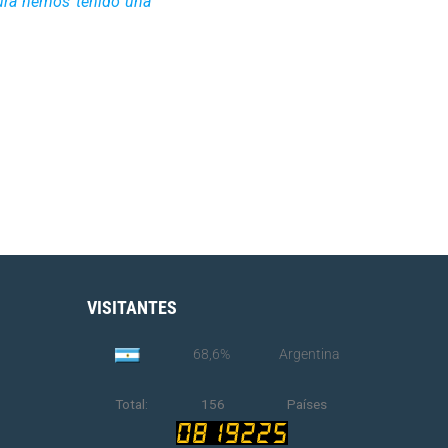
ura hemos tenido una
VISITANTES
68,6%
Argentina
Total:
156
Países