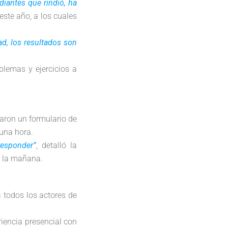
diantes que rindió, ha
este año, a los cuales
ad, los resultados son
blemas y ejercicios a
laron un formulario de
una hora.
responder”
, detalló la
e la mañana.
a todos los actores de
riencia presencial con