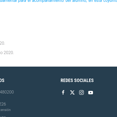
undamental para el acompañamiento del alumno, en esta coyunt
020
.
io 2020
.
OS
REDES SOCIALES
4480200
 226
tensión