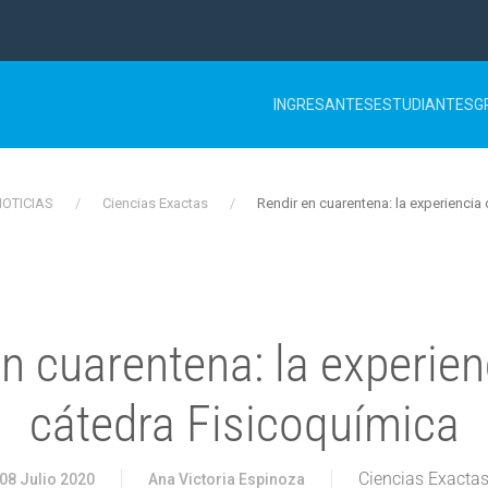
INGRESANTES
ESTUDIANTES
G
OTICIAS
Ciencias Exactas
Rendir en cuarentena: la experiencia
n cuarentena: la experien
cátedra Fisicoquímica
Ciencias Exacta
08 Julio 2020
Ana Victoria Espinoza