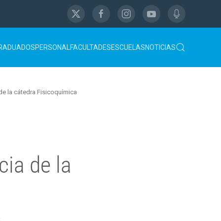
RADUADOS
PERSONAL
FACULTADES
ESCUELAS
NOTICIAS
 de la cátedra Fisicoquímica
cia de la
s