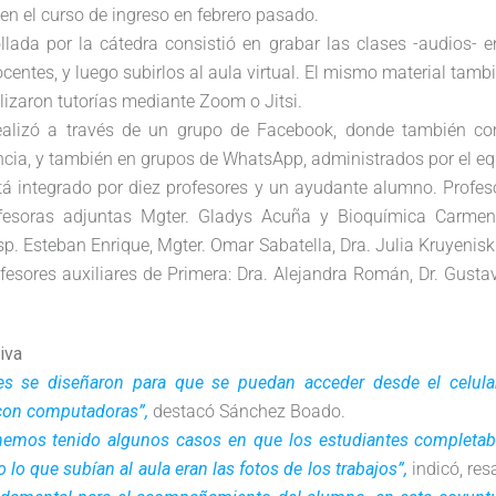
 en el curso de ingreso en febrero pasado.
ollada por la cátedra consistió en grabar las clases -audios- e
centes, y luego subirlos al aula virtual. El mismo material tamb
lizaron tutorías mediante Zoom o Jitsi.
ealizó a través de un grupo de Facebook, donde también co
encia, y también en grupos de WhatsApp, administrados por el eq
tá integrado por diez profesores y un ayudante alumno. Profeso
fesoras adjuntas Mgter. Gladys Acuña y Bioquímica Carmen 
sp. Esteban Enrique, Mgter. Omar Sabatella, Dra. Julia Kruyenis
esores auxiliares de Primera: Dra. Alejandra Román, Dr. Gusta
iva
des se diseñaron para que se puedan acceder desde el celul
con computadoras”,
destacó Sánchez Boado.
hemos tenido algunos casos en que los estudiantes completab
lo que subían al aula eran las fotos de los trabajos”,
indicó, re