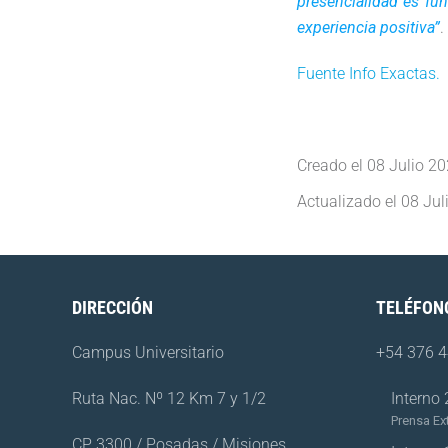
presencialidad es f
experiencia positiva”
.
Fuente Info Exactas.
Creado el
08 Julio 2
Actualizado el
08 Jul
DIRECCIÓN
TELÉFON
Campus Universitario
+54 376 
Ruta Nac. Nº 12 Km 7 y 1/2
Interno
Prensa Ex
CP 3300 / Posadas / Misiones