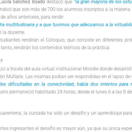
Lucila Sánchez Boado
destacó que
“la gran mayoría de los estu
 Indicó que son más de 700 los alumnos inscriptos a la materia 
e años anteriores, para rendir.
ra multitudinaria y a que tuvimos que adecuarnos a la virtualid
ó la docente.
studiantes rendirán el Coloquio, que consiste en diferentes pro
n tanto, rendirán los contenidos teóricos de la práctica.
n?
izó a través del aula virtual institucional Moodle donde desarrol
ón Múltiple. Las mismas podían ser respondidas en el lapso de 
les dificultades en la conectividad, había dos intentos para 
nario permaneció habilitado 24 horas, desde el lunes 6 a las 8 d
cuarentena, la cursada ha sido un desafío y un aprendizaje par
antes ingresantes el desafío es mayor aún, ya que su única expe