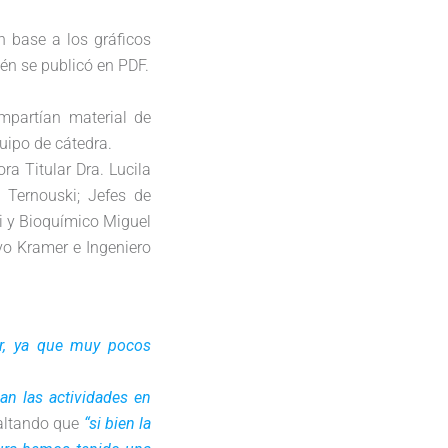
n base a los gráficos
ién se publicó en PDF.
mpartían material de
uipo de cátedra.
ra Titular Dra. Lucila
Ternouski; Jefes de
ki y Bioquímico Miguel
vo Kramer e Ingeniero
ar, ya que muy pocos
an las actividades en
saltando que
“si bien la