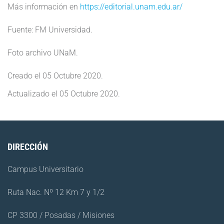
Más información en
https://editorial.unam.edu.ar/
Fuente: FM Universidad.
Foto archivo UNaM.
Creado el
05 Octubre 2020
.
Actualizado el
05 Octubre 2020
.
DIRECCIÓN
Campus Universitario
Ruta Nac. Nº 12 Km 7 y 1/2
CP 3300 / Posadas / Misiones