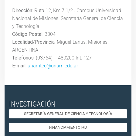
Dirección
: Ruta 12, Km 7 1/2 . Campus Universidad
Nacional de Misiones. Secretaría General de Ciencia
y Tecnología.
Código Postal:
3304
Localidad/Provincia:
Miguel Lanús. Misiones.
ARGENTINA
Teléfonos:
(03764) – 480200 Int. 127
E-mail:
unamtec@unam.edu.ar
INVESTIGACIÓN
SECRETARÍA GENERAL DE CIENCIA Y TECNOLOGÍA
FINANCIAMIENTO I+D