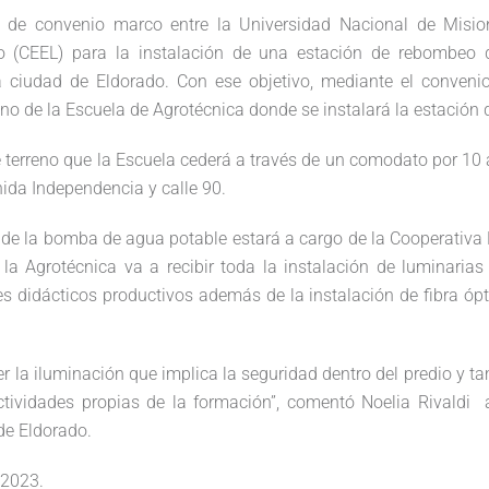
a de convenio marco entre la Universidad Nacional de Misio
do (CEEL) para la instalación de una estación de rebombeo
a ciudad de Eldorado. Con ese objetivo, mediante el conveni
eno de la Escuela de Agrotécnica donde se instalará la estación
e terreno que la Escuela cederá a través de un comodato por 10 
nida Independencia y calle 90.
 de la bomba de agua potable estará a cargo de la Cooperativa 
 la Agrotécnica va a recibir toda la instalación de luminarias 
res didácticos productivos además de la instalación de fibra óp
cer la iluminación que implica la seguridad dentro del predio y t
actividades propias de la formación”, comentó Noelia Rivaldi a
 de Eldorado.
 2023
.